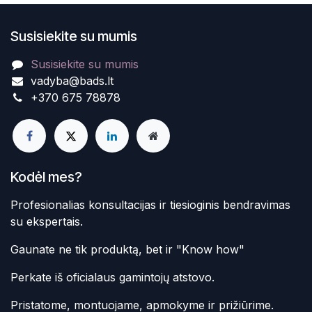
Susisiekite su mumis
Susisiekite su mumis
vadyba@bads.lt
+370 675 78878
Kodėl mes?
Profesionalias konsultacijas ir tiesioginis bendravimas
su ekspertais.
Gaunate ne tik produktą, bet ir "Know how"
Perkate iš oficialaus gamintojų atstovo.
Pristatome, montuojame, apmokyme ir prižiūrime.