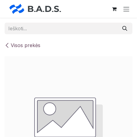
Skip to Content
Visos prekės