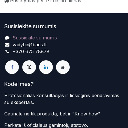
Pristatymas per 1-2 darbo dienas
Susisiekite su mumis
Susisiekite su mumis
vadyba@bads.lt
+370 675 78878
Kodėl mes?
Profesionalias konsultacijas ir tiesioginis bendravimas
su ekspertais.
Gaunate ne tik produktą, bet ir "Know how"
Perkate iš oficialaus gamintojų atstovo.