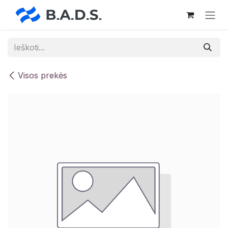
Skip to Content
Visos prekės