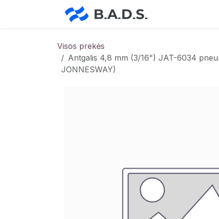
Skip to Content
Pradžia
Pa
Visos prekės
Antgalis 4,8 mm (3/16") JAT-6034 pneu
JONNESWAY)