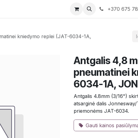
rduotuvė
Susisiekite su mumis
+370 675 7
matinei kniedymo replei (JAT-6034-1A,
Antgalis 4,8 
pneumatinei k
6034-1A, JO
Antgalis 4.8mm (3/16") skirt
atsarginė dalis Jonnesway
priemonėms JAT-6034.
Gauti kainos pasiūlym