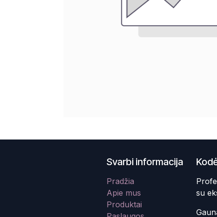
Svarbi informacija
Kodė
Pradžia
Profe
Apie mus
su ek
Produktai
Gauna
Paslaugos