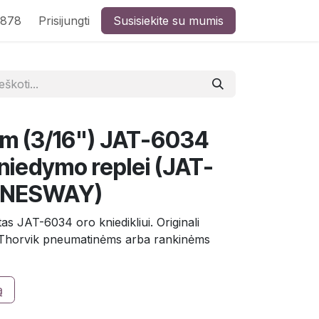
8878
Prisijungti
Susisiekite su mumis
mm (3/16") JAT-6034
niedymo replei (JAT-
NNESWAY)
as JAT-6034 oro kniedikliui. Originali
/Thorvik pneumatinėms arba rankinėms
ą