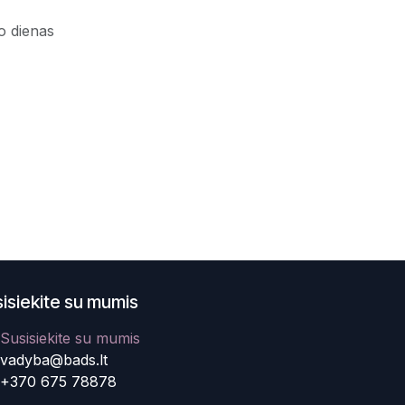
o dienas
isiekite su mumis
Susisiekite su mumis
vadyba@bads.lt
+370 675 78878