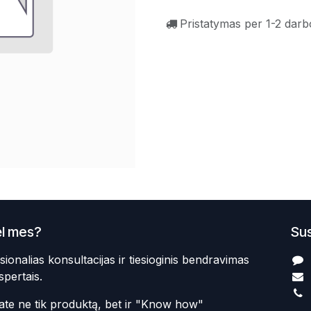
Pristatymas per 1-2 darb
l mes?
Sus
sionalias konsultacijas ir tiesioginis bendravimas
spertais.
te ne tik produktą, bet ir "Know how"