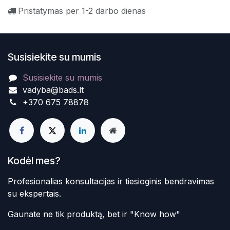
Pristatymas per 1-2 darbo dienas
Susisiekite su mumis
Susisiekite su mumis
vadyba@bads.lt
+370 675 78878
Kodėl mes?
Profesionalias konsultacijas ir tiesioginis bendravimas
su ekspertais.
Gaunate ne tik produktą, bet ir "Know how"