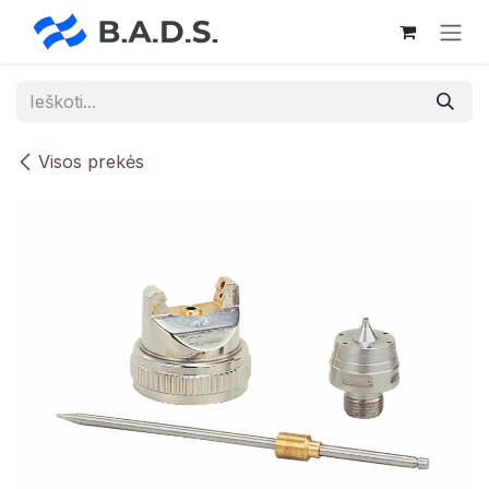
Skip to Content
Visos prekės