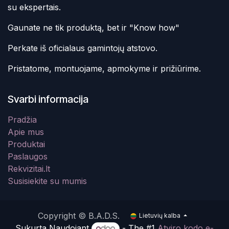
su ekspertais.
Gaunate ne tik produktą, bet ir "Know how"
Perkate iš oficialaus gamintojų atstovo.
Pristatome, montuojame, apmokyme ir prižiūrime.
Svarbi informacija
Pradžia
Apie mus
Produktai
Paslaugos
Rekvizitai.lt
Susisiekite su mumis
Copyright © B.A.D.S.
Lietuvių kalba
Sukurta Naudojant
- The #1
Atviro kodo e-