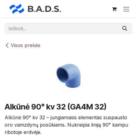
Skip to Content
Visos prekės
Alkūnė 90° kv 32 (GA4M 32)
Alkūnė 90° kv 32 – jungiamasis elementas suspausto
oro vamzdynų posūkiams. Nukreipia liniją 90° kampu
ribotoje erdvėje.