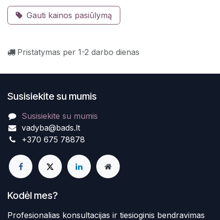
Gauti kainos pasiūlymą
Pristatymas per 1-2 darbo dienas
Susisiekite su mumis
Susisiekite su mumis
vadyba@bads.lt
+370 675 78878
Kodėl mes?
Profesionalias konsultacijas ir tiesioginis bendravimas