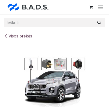
Skip to Content
Visos prekės