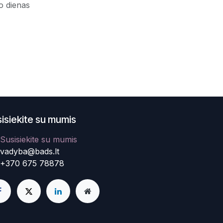
o dienas
isiekite su mumis
Susisiekite su mumis
vadyba@bads.lt
+370 675 78878