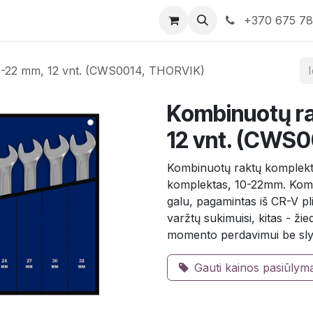
rduotuvė
Susisiekite su mumis
+370 675 7
0-22 mm, 12 vnt. (CWS0014, THORVIK)
Kombinuotų ra
12 vnt. (CWS
Kombinuotų raktų komplekt
komplektas, 10-22mm. Kombin
galu, pagamintas iš CR-V pli
varžtų sukimuisi, kitas - ži
momento perdavimui be sly
Gauti kainos pasiūlym