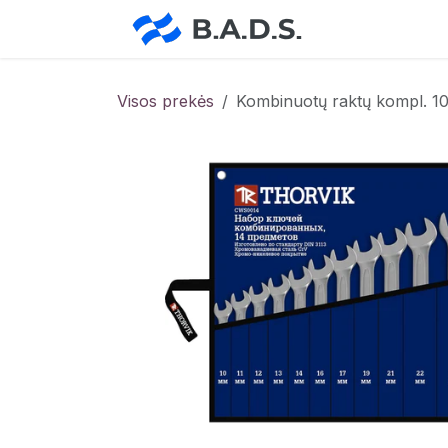
Skip to Content
Pradžia
Pa
Visos prekės
Kombinuotų raktų kompl. 1