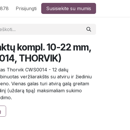
8878
Prisijungti
Susisiekite su mumis
ktų kompl. 10-22 mm,
0014, THORVIK)
as Thorvik CWS0014 - 12 dalių
uotas veržliarakštis su atviru ir žiediniu
eno. Vienas galas turi atvirą galą greitam
edinį (uždarą tipą) maksimaliam sukimo
dimo.
ą