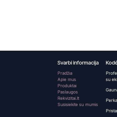
Svarbi informacija
Kodė
Pradžia
Profe
Apie mus
su ek
Produktai
Gauna
Paslaugos
Rekvizitai.lt
Perka
Susisiekite su mumis
Prist