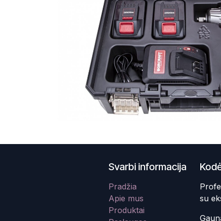
Svarbi informacija
Kodė
Pradžia
Profe
Apie mus
su ek
Produktai
Gauna