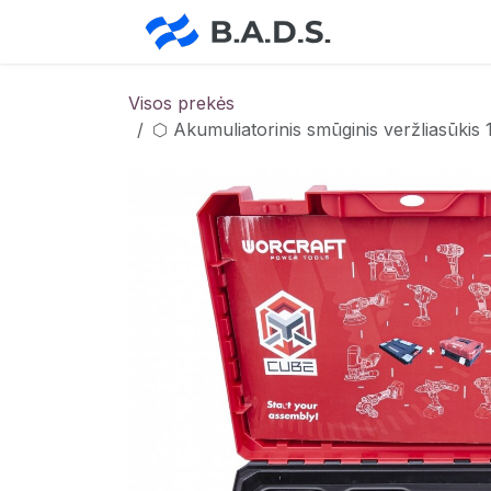
Skip to Content
Pradžia
Pa
Visos prekės
⬡ Akumuliatorinis smūginis veržliasūki