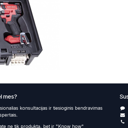
l mes?
Sus
sionalias konsultacijas ir tiesioginis bendravimas
spertais.
te ne tik produktą, bet ir "Know how"