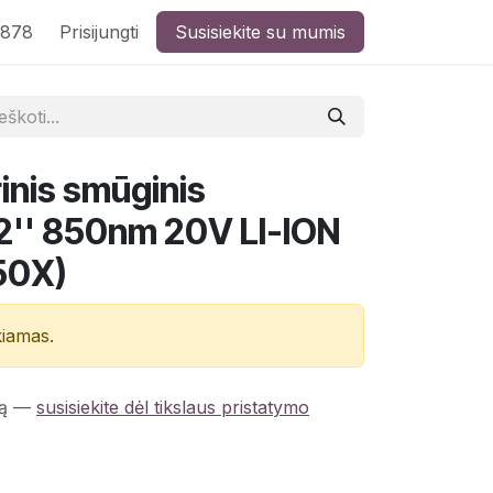
8878
Prisijungti
Susisiekite su mumis
inis smūginis
/2'' 850nm 20V LI-ION
50X)
kiamas.
ą
—
susisiekite dėl tikslaus pristatymo