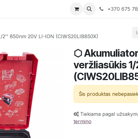
rduotuvė
Susisiekite su mumis
+370 675 7
s 1/2'' 850nm 20V LI-ION (CIWS20LIB850X)
⬡ Akumuliator
veržliasūkis 1
(CIWS20LIB8
Šis produktas nebepasie
Tiekiama pagal užsakym
termino