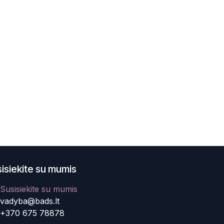
isiekite su mumis
Susisiekite su mumis
vadyba@bads.lt
+370 675 78878