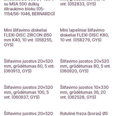
su MSA 500 dulkių
vnt. (052833, GYS)
ištraukimo bloku (05-
1154/56-1046, BERNARDO)
Mini šlifavimo diskeliai
Mini lapeliniai šlifavimo
FLEXI-DISC ZIRCON Ø50
diskeliai FLEXI-DISC K80,
mm K40, 10 vnt. (058255,
10 vnt. (058279, GYS)
GYS)
Šlifavimo juostos 20×520
Šlifavimo juostos 20×520
mm, grūdėtumas 60, 5 vnt.
mm, grūdėtumas 80, 5 vnt.
(060913, GYS)
(060920, GYS)
Šlifavimo juostos 20×520
Šlifavimo juostos 10×330
mm, grūdėtumas 100, 5
mm, grūdėtumas 36, 20
vnt. (060937, GYS)
vnt. (062528, GYS)
Šlifavimo juostos 20×520
Rutulinė freza (boras) Ø5