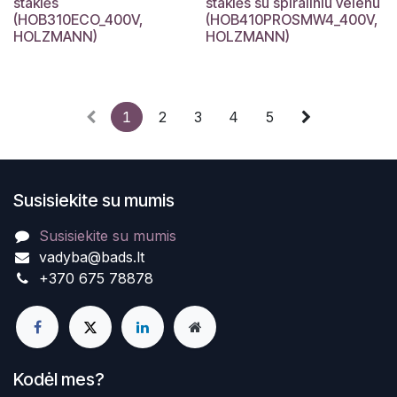
staklės
staklės su spiraliniu velenu
(HOB310ECO_400V,
(HOB410PROSMW4_400V,
HOLZMANN)
HOLZMANN)
1
2
3
4
5
Susisiekite su mumis
Susisiekite su mumis
vadyba@bads.lt
+370 675 78878
Kodėl mes?