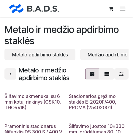
Skip to Content
Metalo ir medžio apdirbimo
staklės
Metalo apdirbimo staklės
Medžio apdirbimo st
Metalo ir medžio
apdirbimo staklės
Šlifavimo akmenukai su 6
Stacionarios gręžimo
mm kotu, rinkinys (GSK10,
staklės E-2020F/400,
THORVIK)
PROMA (25402001)
Pramoninis stacionarus
Šlifavimo juostos 10×330
šlifuoklis DS 300 S / 400 V
mm, grūdėtumas 80, 10