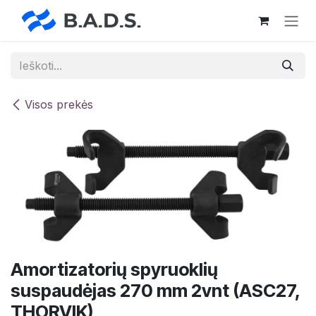
Skip to Content
Visos prekės
Amortizatorių spyruoklių
suspaudėjas 270 mm 2vnt (ASC27,
THORVIK)