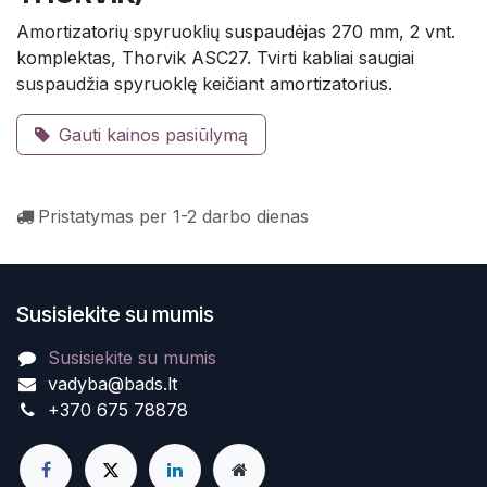
Amortizatorių spyruoklių suspaudėjas 270 mm, 2 vnt.
komplektas, Thorvik ASC27. Tvirti kabliai saugiai
suspaudžia spyruoklę keičiant amortizatorius.
Gauti kainos pasiūlymą
Pristatymas per 1-2 darbo dienas
Susisiekite su mumis
Susisiekite su mumis
vadyba@bads.lt
+370 675 78878