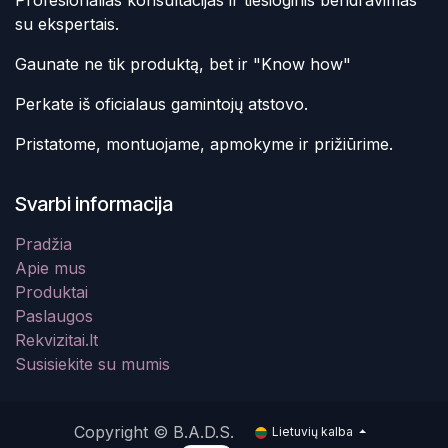
Profesionalias konsultacijas ir tiesioginis bendravimas
su ekspertais.
Gaunate ne tik produktą, bet ir "Know how"
Perkate iš oficialaus gamintojų atstovo.
Pristatome, montuojame, apmokyme ir prižiūrime.
Svarbi informacija
Pradžia
Apie mus
Produktai
Paslaugos
Rekvizitai.lt
Susisiekite su mumis
Copyright © B.A.D.S.
Lietuvių kalba