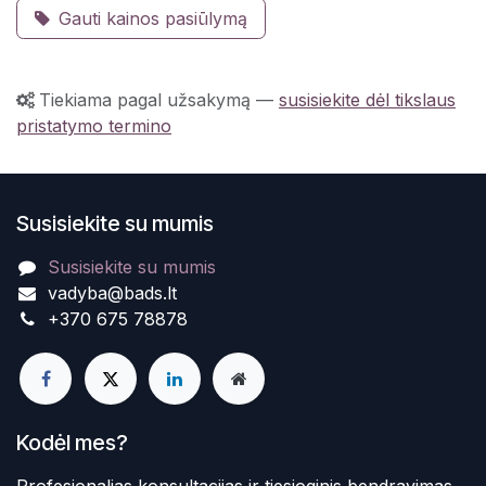
Gauti kainos pasiūlymą
Tiekiama pagal užsakymą
—
susisiekite dėl tikslaus
pristatymo termino
Susisiekite su mumis
Susisiekite su mumis
vadyba@bads.lt
+370 675 78878
Kodėl mes?