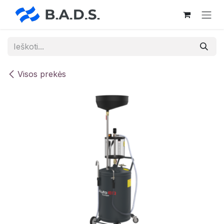
Skip to Content
Visos prekės