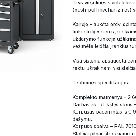
Trys viršutinės spintelėlė
(push-pull mechanizmas) su
Kairėje – aukšta erdvi spint
tinkanti ilgesniems įrankiam
uždarymo funkcija užtikrina 
vežimėlis leidžia įrankius tu
Visa sistema apsaugota cen
raktu užrakinami visi stalčia
Techninės specifikacijos:
Komplekto matmenys – 2 6
Darbastalo plokštės storis
Korpusas pagamintas iš 0,9 
dažymu.
Korpuso spalva – RAL 7016 
Stalčiai pilnai ištraukiami s