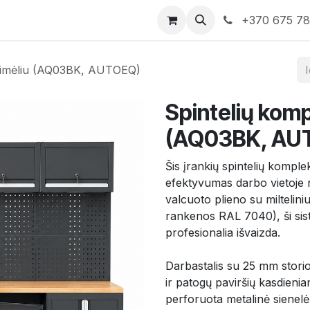
rduotuvė
Susisiekite su mumis
+370 675 7
ežimėliu (AQ03BK, AUTOEQ)
Spintelių komp
(AQ03BK, AU
Šis įrankių spintelių komple
efektyvumas darbo vietoje 
valcuoto plieno su miltelin
rankenos RAL 7040), ši sis
profesionalia išvaizda.
Darbastalis su 25 mm storio
ir patogų paviršių kasdienia
perforuota metalinė sienelė,