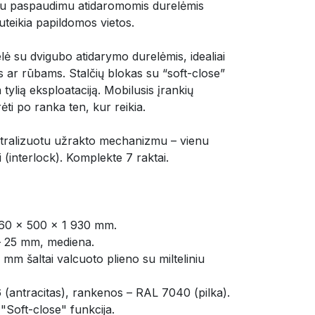
s su paspaudimu atidaromomis durelėmis
teikia papildomos vietos.
elė su dvigubo atidarymo durelėmis, idealiai
s ar rūbams. Stalčių blokas su “soft-close”
tylią eksploataciją. Mobilusis įrankių
rėti po ranka ten, kur reikia.
tralizuotu užrakto mechanizmu – vienu
i (interlock). Komplekte 7 raktai.
60 × 500 × 1 930 mm.
 – 25 mm, mediena.
mm šaltai valcuoto plieno su milteliniu
(antracitas), rankenos – RAL 7040 (pilka).
u "Soft-close" funkcija.