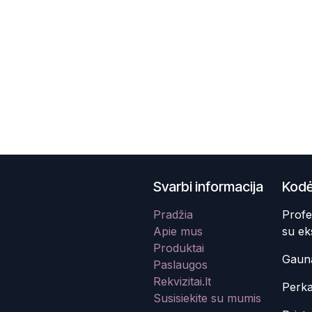
Svarbi informacija
Kodė
Pradžia
Profe
Apie mus
su ek
Produktai
Gauna
Paslaugos
Rekvizitai.lt
Perka
Susisiekite su mumis