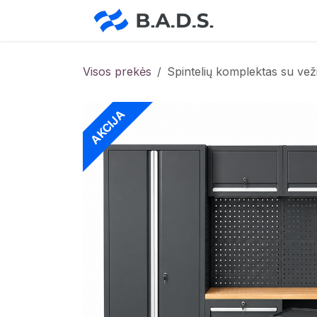
Skip to Content
Pradžia
Pa
Visos prekės
Spintelių komplektas su v
AKCIJA