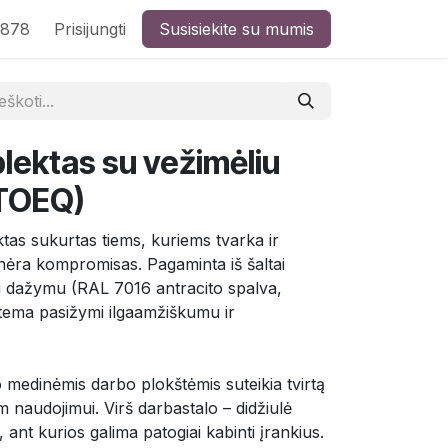
8878
Prisijungti
Susisiekite su mumis
lektas su vežimėliu
TOEQ)
ktas sukurtas tiems, kuriems tvarka ir
nėra kompromisas. Pagaminta iš šaltai
iu dažymu (RAL 7016 antracito spalva,
tema pasižymi ilgaamžiškumu ir
 medinėmis darbo plokštėmis suteikia tvirtą
m naudojimui. Virš darbastalo – didžiulė
 ant kurios galima patogiai kabinti įrankius.