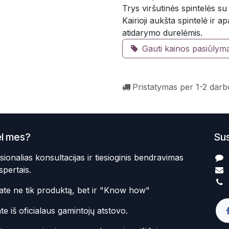
Trys viršutinės spintelės 
Kairioji aukšta spintelė ir a
atidarymo durelėmis.
Gauti kainos pasiūlym
Pristatymas per 1-2 darb
l mes?
Sus
sionalias konsultacijas ir tiesioginis bendravimas
spertais.
te ne tik produktą, bet ir "Know how"
te iš oficialaus gamintojų atstovo.