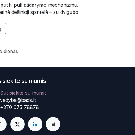
su push-pull atidarymo mechanizmu.
patinė dešinioji spintelė – su dvigubo
ą
o dienas
isiekite su mumis
Susisiekite su mumis
vadyba@bads.lt
+370 675 78878