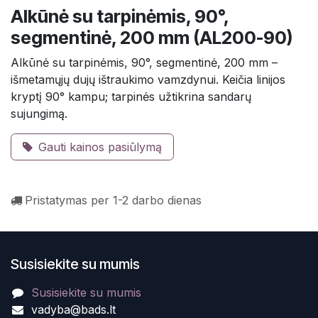
Alkūnė su tarpinėmis, 90°,
segmentinė, 200 mm (AL200-90)
Alkūnė su tarpinėmis, 90°, segmentinė, 200 mm –
išmetamųjų dujų ištraukimo vamzdynui. Keičia linijos
kryptį 90° kampu; tarpinės užtikrina sandarų
sujungimą.
Gauti kainos pasiūlymą
Pristatymas per 1-2 darbo dienas
Susisiekite su mumis
Susisiekite su mumis
vadyba@bads.lt