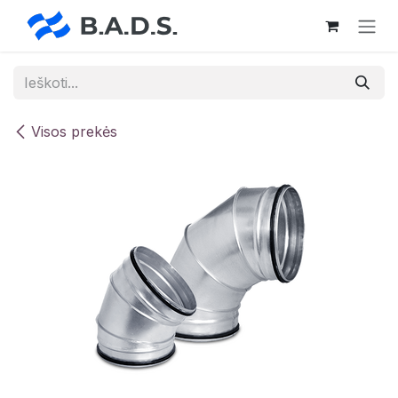
Skip to Content
Visos prekės