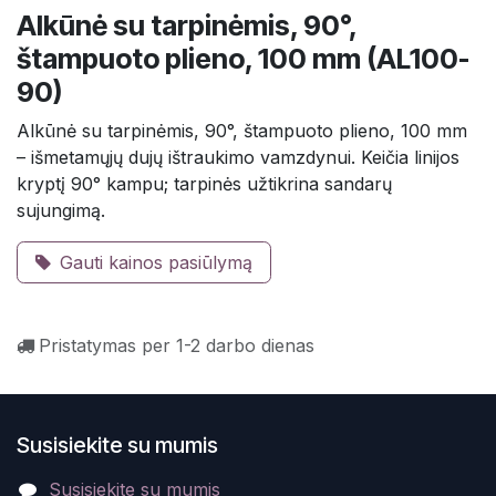
Alkūnė su tarpinėmis, 90°,
štampuoto plieno, 100 mm (AL100-
90)
Alkūnė su tarpinėmis, 90°, štampuoto plieno, 100 mm
– išmetamųjų dujų ištraukimo vamzdynui. Keičia linijos
kryptį 90° kampu; tarpinės užtikrina sandarų
sujungimą.
Gauti kainos pasiūlymą
Pristatymas per 1-2 darbo dienas
Susisiekite su mumis
Susisiekite su mumis