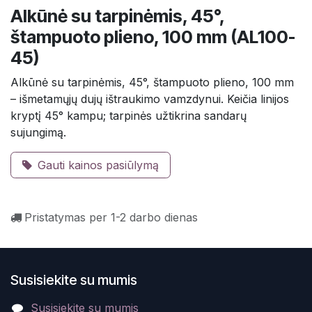
Alkūnė su tarpinėmis, 45°,
štampuoto plieno, 100 mm (AL100-
45)
Alkūnė su tarpinėmis, 45°, štampuoto plieno, 100 mm
– išmetamųjų dujų ištraukimo vamzdynui. Keičia linijos
kryptį 45° kampu; tarpinės užtikrina sandarų
sujungimą.
Gauti kainos pasiūlymą
Pristatymas per 1-2 darbo dienas
Susisiekite su mumis
Susisiekite su mumis