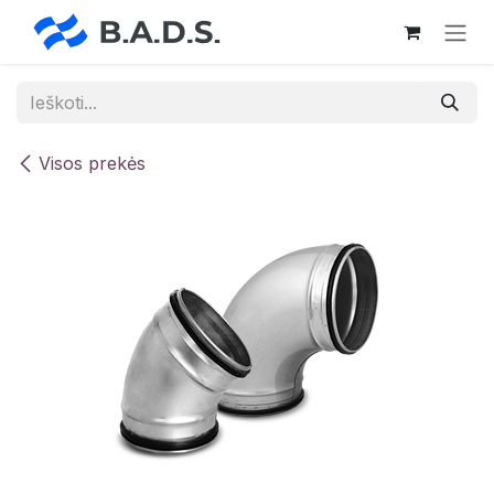
Skip to Content
Visos prekės