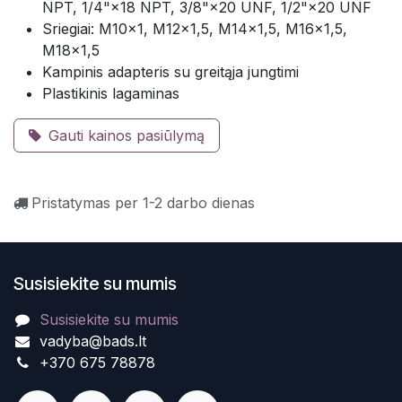
NPT, 1/4"×18 NPT, 3/8"×20 UNF, 1/2"×20 UNF
Sriegiai: M10×1, M12×1,5, M14×1,5, M16×1,5,
M18×1,5
Kampinis adapteris su greitąja jungtimi
Plastikinis lagaminas
Gauti kainos pasiūlymą
Pristatymas per 1-2 darbo dienas
Susisiekite su mumis
Susisiekite su mumis
vadyba@bads.lt
+370 675 78878