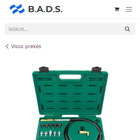
Skip to Content
Visos prekės