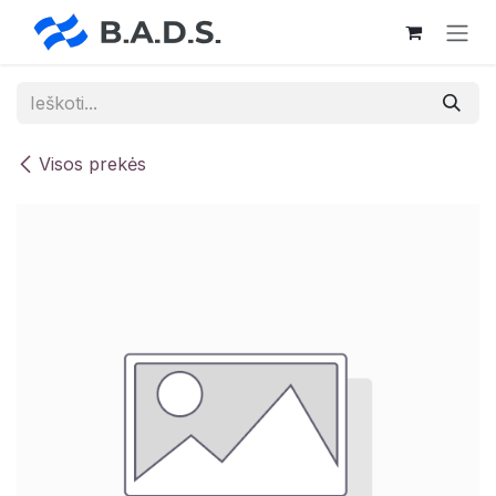
Skip to Content
Visos prekės