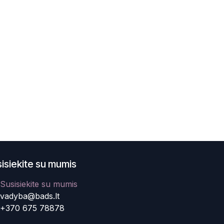
isiekite su mumis
Susisiekite su mumis
vadyba@bads.lt
+370 675 78878