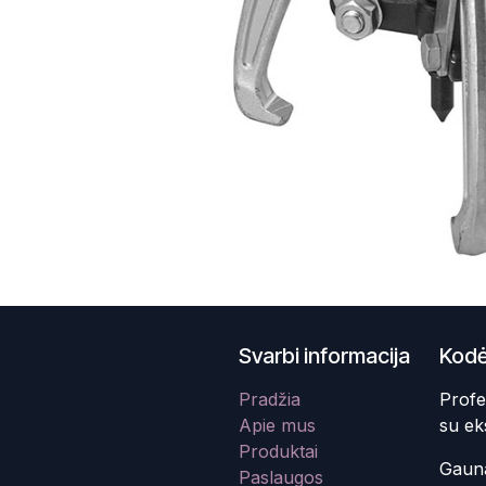
Svarbi informacija
Kodė
Pradžia
Profe
Apie mus
su ek
Produktai
Gauna
Paslaugos