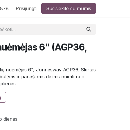
8878
Prisijungti
Susisiekite su mumis
ų nuėmėjas 6" (AGP36,
uolių nuėmėjas 6", Jonnesway AGP36. Skirtas
ebulėms ir panašioms dalims nuimti nuo
plienas.
ą
o dienas