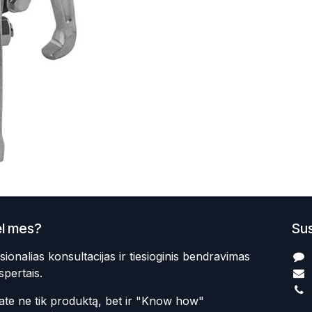
l mes?
Sus
sionalias konsultacijas ir tiesioginis bendravimas
spertais.
te ne tik produktą, bet ir "Know how"