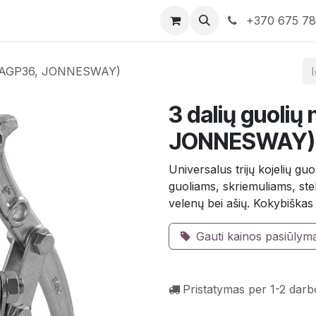
rduotuvė
Susisiekite su mumis
+370 675 7
6" (AGP36, JONNESWAY)
3 dalių guoli
JONNESWAY)
Universalus trijų kojelių g
guoliams, skriemuliams, st
velenų bei ašių. Kokybiškas 
Gauti kainos pasiūlym
Pristatymas per 1-2 darb