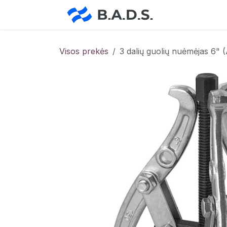
Skip to Content
Pradžia
Pa
Visos prekės
3 dalių guolių nuėmėjas 