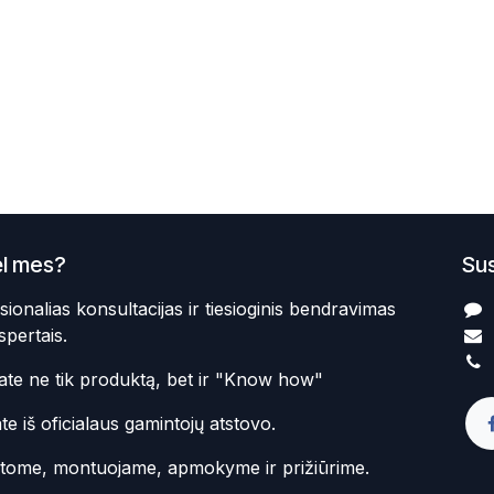
l mes?
Sus
sionalias konsultacijas ir tiesioginis bendravimas
spertais.
te ne tik produktą, bet ir "Know how"
te iš oficialaus gamintojų atstovo.
atome, montuojame, apmokyme ir prižiūrime.