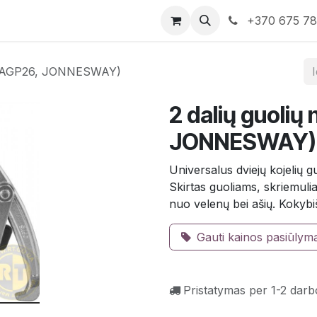
rduotuvė
Susisiekite su mumis
+370 675 7
6" (AGP26, JONNESWAY)
2 dalių guolių
JONNESWAY)
Universalus dviejų kojelių
Skirtas guoliams, skriemuli
nuo velenų bei ašių. Kokybi
Gauti kainos pasiūlym
Pristatymas per 1-2 darb