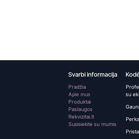
Svarbi informacija
Kodė
Pradžia
Profe
Apie mus
su ek
Produktai
Gauna
Paslaugos
Rekvizitai.lt
Perka
Susisiekite su mumis
Prist