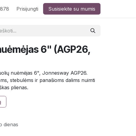
8878
Prisijungti
Susisiekite su mumis
 nuėmėjas 6" (AGP26,
 guolių nuėmėjas 6", Jonnesway AGP26.
ams, stebulėms ir panašioms dalims nuimti
škas plienas.
ą
o dienas