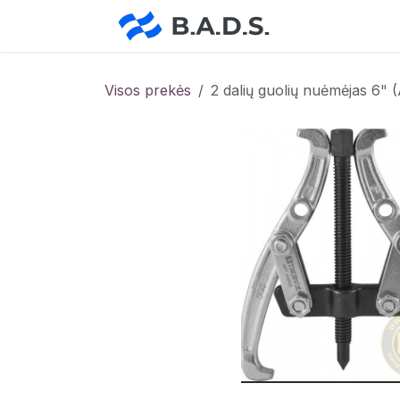
Skip to Content
Pradžia
Pa
Visos prekės
2 dalių guolių nuėmėjas 