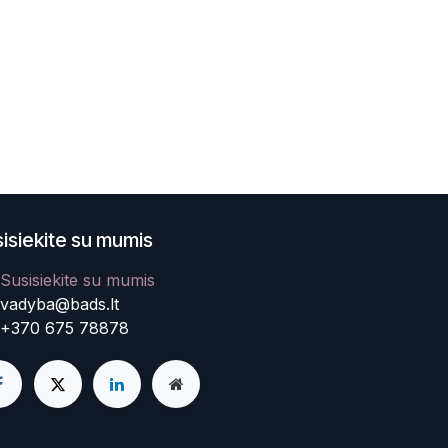
isiekite su mumis
Susisiekite su mumis
vadyba@bads.lt
+370 675 78878