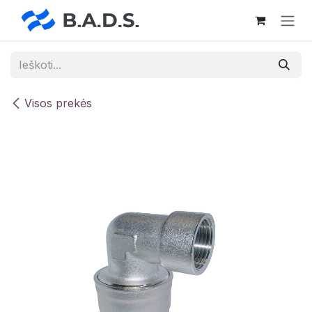
Skip to Content
Visos prekės