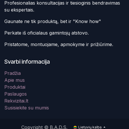
Profesionalias konsultacijas ir tiesioginis bendravimas
su ekspertais.
Gaunate ne tik produktą, bet ir "Know how"
Perkate iš oficialaus gamintojų atstovo.
Pristatome, montuojame, apmokyme ir prižiūrime.
Svarbi informacija
Pradžia
Apie mus
Produktai
Paslaugos
Rekvizitai.lt
Susisiekite su mumis
Copyright © B.A.D.S.
Lietuvių kalba