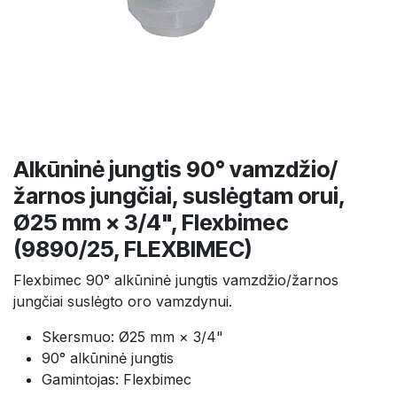
Alkūninė jungtis 90° vamzdžio/
žarnos jungčiai, suslėgtam orui,
Ø25 mm × 3/4", Flexbimec
(9890/25, FLEXBIMEC)
Flexbimec 90° alkūninė jungtis vamzdžio/žarnos
jungčiai suslėgto oro vamzdynui.
Skersmuo: Ø25 mm × 3/4"
90° alkūninė jungtis
Gamintojas: Flexbimec