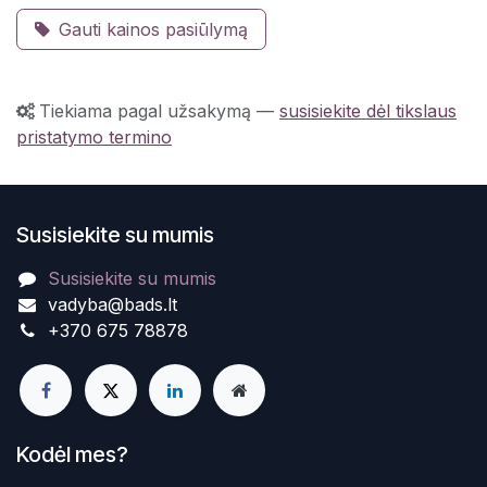
Gauti kainos pasiūlymą
Tiekiama pagal užsakymą
—
susisiekite dėl tikslaus
pristatymo termino
Susisiekite su mumis
Susisiekite su mumis
vadyba@bads.lt
+370 675 78878
Kodėl mes?