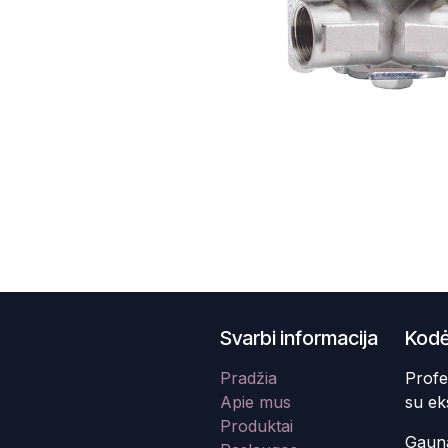
Svarbi informacija
Kodė
Pradžia
Profe
Apie mus
su ek
Produktai
Gauna