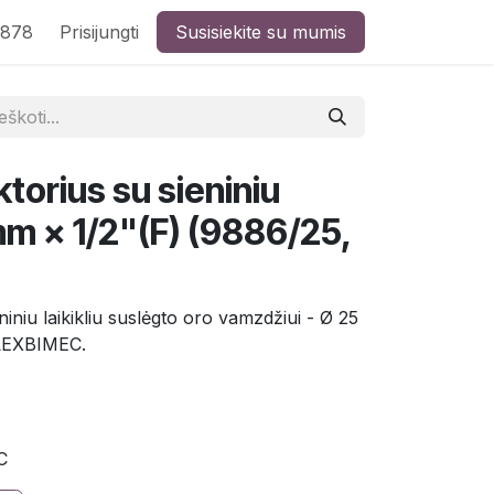
8878
Prisijungti
Susisiekite su mumis
ktorius su sieniniu
 mm × 1/2"(F) (9886/25,
niniu laikikliu suslėgto oro vamzdžiui - Ø 25
FLEXBIMEC.
C