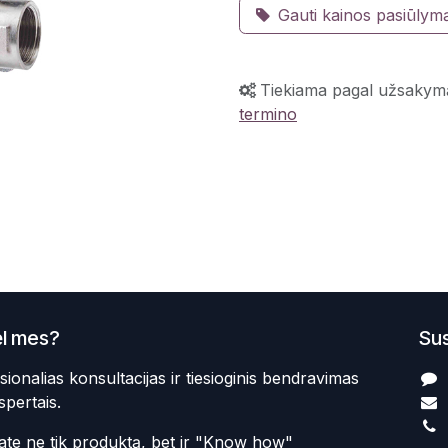
Gauti kainos pasiūlym
Tiekiama pagal užsakym
termino
l mes?
Sus
sionalias konsultacijas ir tiesioginis bendravimas
spertais.
te ne tik produktą, bet ir "Know how"