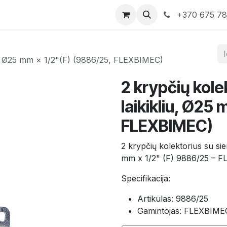
rduotuvė
Susisiekite su mumis
+370 675 7
liu, Ø25 mm × 1/2"(F) (9886/25, FLEXBIMEC)
2 krypčių kole
laikikliu, Ø25
FLEXBIMEC)
2 krypčių kolektorius su sie
mm x 1/2" (F) 9886/25 – 
Specifikacija:
Artikulas: 9886/25
Gamintojas: FLEXBIME