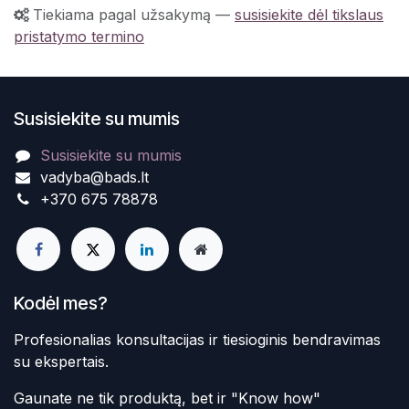
Tiekiama pagal užsakymą
—
susisiekite dėl tikslaus
pristatymo termino
Susisiekite su mumis
Susisiekite su mumis
vadyba@bads.lt
+370 675 78878
Kodėl mes?
Profesionalias konsultacijas ir tiesioginis bendravimas
su ekspertais.
Gaunate ne tik produktą, bet ir "Know how"