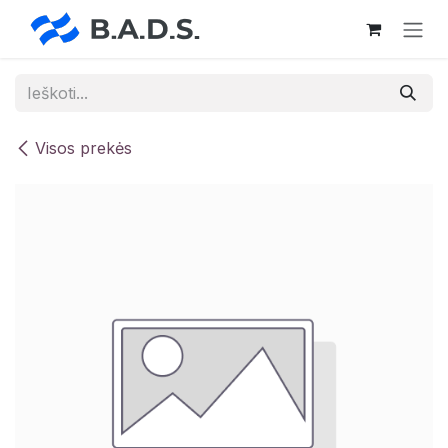
Skip to Content
Visos prekės