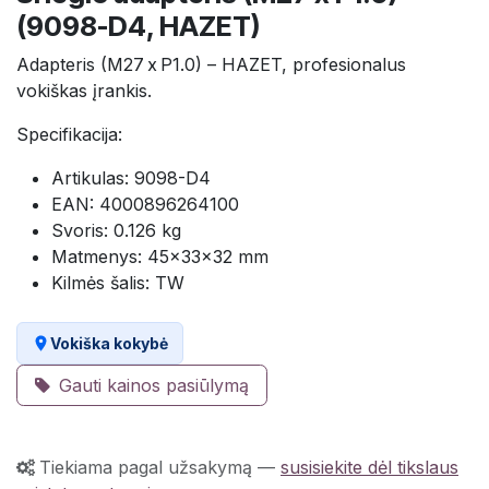
(9098-D4, HAZET)
Adapteris (M27 x P1.0) – HAZET, profesionalus
vokiškas įrankis.
Specifikacija:
Artikulas: 9098-D4
EAN: 4000896264100
Svoris: 0.126 kg
Matmenys: 45×33×32 mm
Kilmės šalis: TW
Vokiška kokybė
Gauti kainos pasiūlymą
Tiekiama pagal užsakymą
—
susisiekite dėl tikslaus