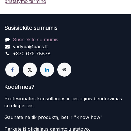
pristatymo termino
Susisiekite su mumis
Susisiekite su mumis
vadyba@bads.lt
+370 675 78878
Kodėl mes?
Profesionalias konsultacijas ir tiesioginis bendravimas
su ekspertais.
Gaunate ne tik produktą, bet ir "Know how"
Perkate iš oficialaus gamintojų atstovo.