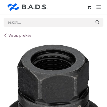
Skip to Content
Visos prekės