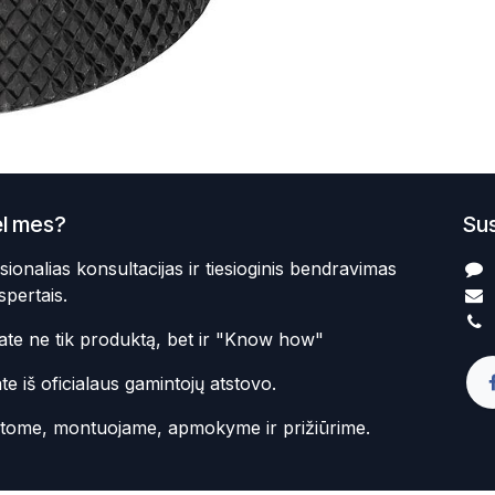
l mes?
Sus
sionalias konsultacijas ir tiesioginis bendravimas
spertais.
te ne tik produktą, bet ir "Know how"
te iš oficialaus gamintojų atstovo.
atome, montuojame, apmokyme ir prižiūrime.