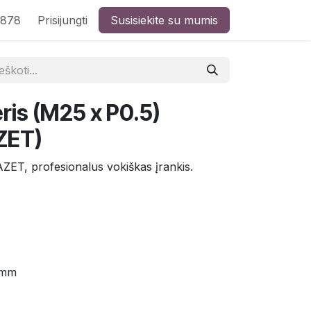
8878
Prisijungti
Susisiekite su mumis
ris (M25 x P0.5)
ZET)
ZET, profesionalus vokiškas įrankis.
 mm