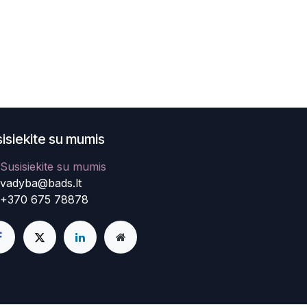
isiekite su mumis
Susisiekite su mumis
vadyba@bads.lt
+370 675 78878