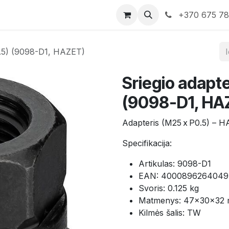
rduotuvė
Susisiekite su mumis
+370 675 7
0.5) (9098-D1, HAZET)
Sriegio adapte
(9098-D1, HA
Adapteris (M25 x P0.5) – HA
Specifikacija:
Artikulas: 9098-D1
EAN: 4000896264049
Svoris: 0.125 kg
Matmenys: 47×30×32
Kilmės šalis: TW