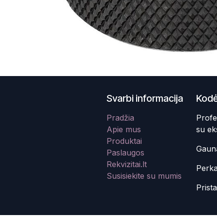
Svarbi informacija
Kodė
Pradžia
Profe
Apie mus
su ek
Produktai
Gauna
Paslaugos
Rekvizitai.lt
Perka
Susisiekite su mumis
Prist