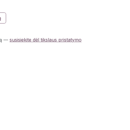
ą
ą
—
susisiekite dėl tikslaus pristatymo