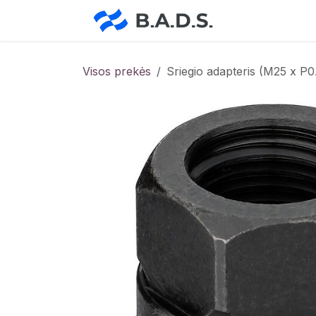
Skip to Content
Pradžia
Pa
Visos prekės
Sriegio adapteris (M25 x P