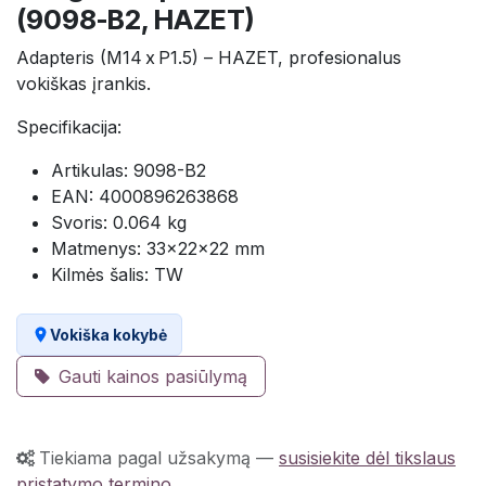
(9098-B2, HAZET)
Adapteris (M14 x P1.5) – HAZET, profesionalus
vokiškas įrankis.
Specifikacija:
Artikulas: 9098-B2
EAN: 4000896263868
Svoris: 0.064 kg
Matmenys: 33×22×22 mm
Kilmės šalis: TW
Vokiška kokybė
Gauti kainos pasiūlymą
Tiekiama pagal užsakymą
—
susisiekite dėl tikslaus
pristatymo termino