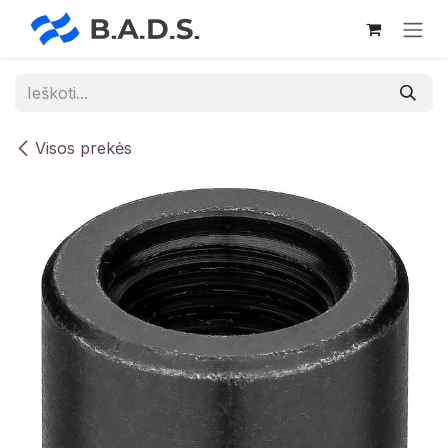
Skip to Content
Visos prekės