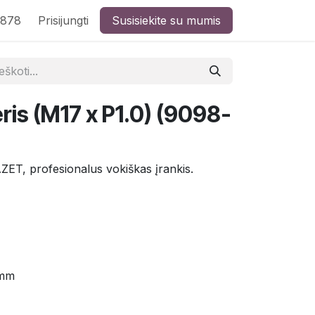
8878
Prisijungti
Susisiekite su mumis
ris (M17 x P1.0) (9098-
ZET, profesionalus vokiškas įrankis.
 mm