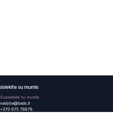
isiekite su mumis
Susisiekite su mumis
vadyba@bads.lt
+370 675 78878