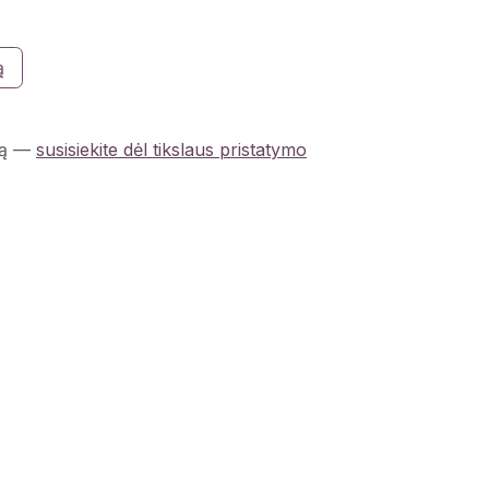
ą
ą
—
susisiekite dėl tikslaus pristatymo