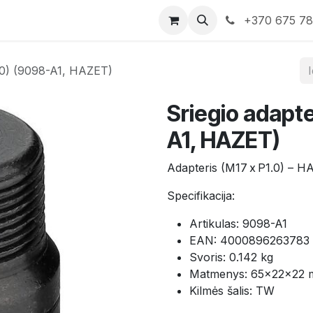
rduotuvė
Susisiekite su mumis
+370 675 7
1.0) (9098-A1, HAZET)
Sriegio adapte
A1, HAZET)
Adapteris (M17 x P1.0) – HA
Specifikacija:
Artikulas: 9098-A1
EAN: 4000896263783
Svoris: 0.142 kg
Matmenys: 65×22×22
Kilmės šalis: TW