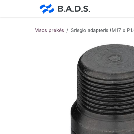
Skip to Content
Pradžia
Pa
Visos prekės
Sriegio adapteris (M17 x P