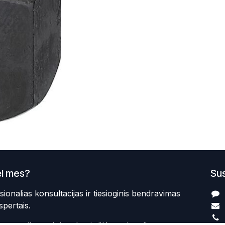
l mes?
Sus
sionalias konsultacijas ir tiesioginis bendravimas
spertais.