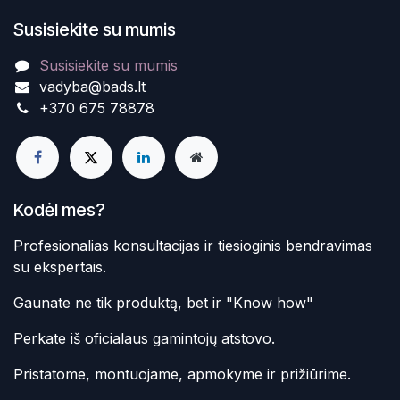
Susisiekite su mumis
Susisiekite su mumis
vadyba@bads.lt
+370 675 78878
Kodėl mes?
Profesionalias konsultacijas ir tiesioginis bendravimas
su ekspertais.
Gaunate ne tik produktą, bet ir "Know how"
Perkate iš oficialaus gamintojų atstovo.
Pristatome, montuojame, apmokyme ir prižiūrime.