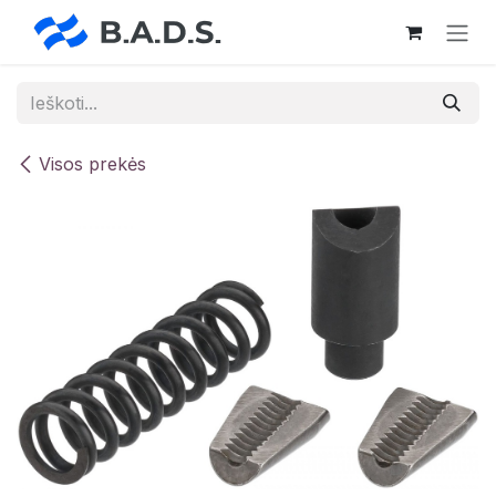
Skip to Content
Visos prekės