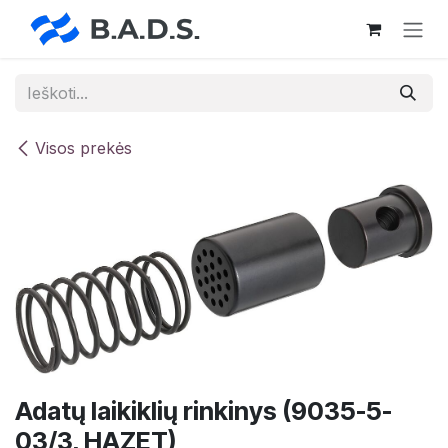
Skip to Content
Visos prekės
Adatų laikiklių rinkinys (9035-5-
03/3, HAZET)