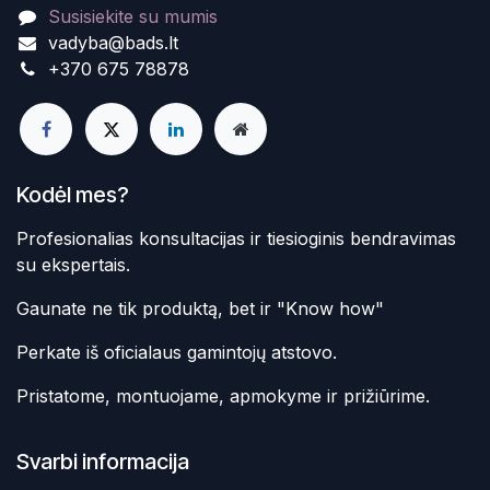
Susisiekite su mumis
vadyba@bads.lt
+370 675 78878
Kodėl mes?
Profesionalias konsultacijas ir tiesioginis bendravimas
su ekspertais.
Gaunate ne tik produktą, bet ir "Know how"
Perkate iš oficialaus gamintojų atstovo.
Pristatome, montuojame, apmokyme ir prižiūrime.
Svarbi informacija