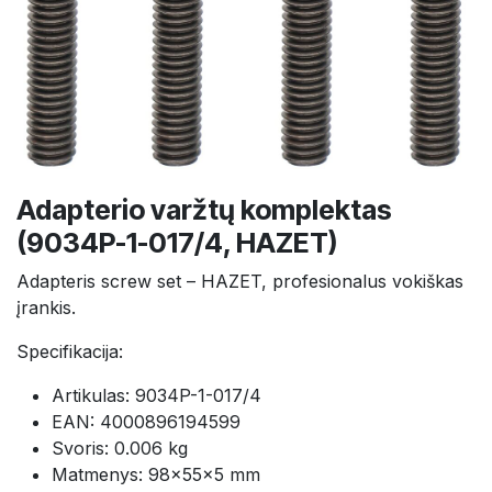
Adapterio varžtų komplektas
(9034P-1-017/4, HAZET)
Adapteris screw set – HAZET, profesionalus vokiškas
įrankis.
Specifikacija:
Artikulas: 9034P-1-017/4
EAN: 4000896194599
Svoris: 0.006 kg
Matmenys: 98×55×5 mm