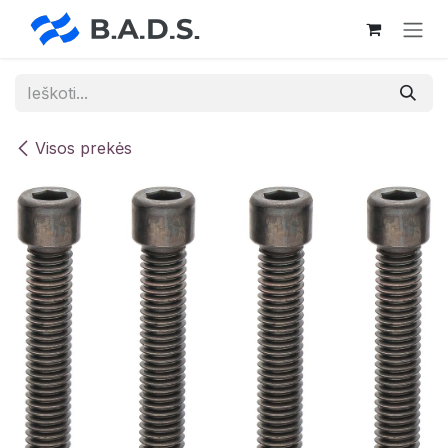
Skip to Content
Visos prekės