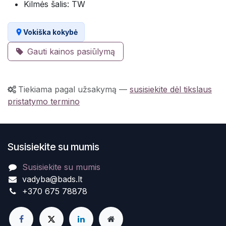
Kilmės šalis: TW
Vokiška kokybė
Gauti kainos pasiūlymą
Tiekiama pagal užsakymą
—
susisiekite dėl tikslaus
pristatymo termino
Susisiekite su mumis
Susisiekite su mumis
vadyba@bads.lt
+370 675 78878