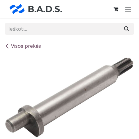
Skip to Content
Visos prekės