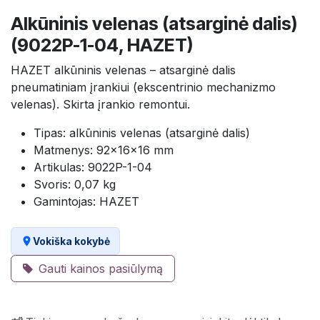
Alkūninis velenas (atsarginė dalis)
(9022P-1-04, HAZET)
HAZET alkūninis velenas – atsarginė dalis
pneumatiniam įrankiui (ekscentrinio mechanizmo
velenas). Skirta įrankio remontui.
Tipas: alkūninis velenas (atsarginė dalis)
Matmenys: 92×16×16 mm
Artikulas: 9022P-1-04
Svoris: 0,07 kg
Gamintojas: HAZET
Vokiška kokybė
Gauti kainos pasiūlymą