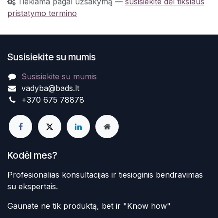
Tiekiama pagal užsakymą
—
susisiekite dėl tikslaus
pristatymo termino
Susisiekite su mumis
Susisiekite su mumis
vadyba@bads.lt
+370 675 78878
Kodėl mes?
Profesionalias konsultacijas ir tiesioginis bendravimas
su ekspertais.
Gaunate ne tik produktą, bet ir "Know how"