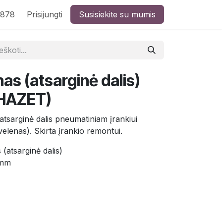
8878
Prisijungti
Susisiekite su mumis
nas (atsarginė dalis)
HAZET)
tsarginė dalis pneumatiniam įrankiui
lenas). Skirta įrankio remontui.
 (atsarginė dalis)
 mm