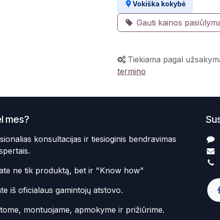
Vokiška kokybė
Gauti kainos pasiūlym
Tiekiama pagal užsakym
termino
l mes?
Sus
sionalias konsultacijas ir tiesioginis bendravimas
spertais.
te ne tik produktą, bet ir "Know how"
te iš oficialaus gamintojų atstovo.
atome, montuojame, apmokyme ir prižiūrime.