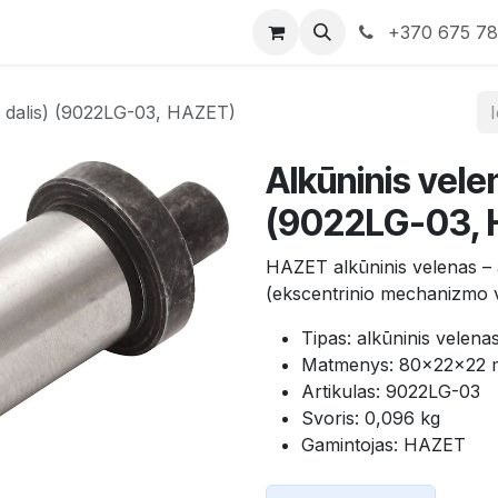
rduotuvė
Susisiekite su mumis
+370 675 7
ė dalis) (9022LG-03, HAZET)
Alkūninis vele
(9022LG-03, 
HAZET alkūninis velenas – a
(ekscentrinio mechanizmo ve
Tipas: alkūninis velenas
Matmenys: 80×22×22
Artikulas: 9022LG-03
Svoris: 0,096 kg
Gamintojas: HAZET