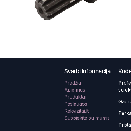
Svarbi informacija
Kodė
Pradžia
Profe
Apie mus
su ek
Produktai
Gauna
Paslaugos
Rekvizitai.lt
Perka
Susisiekite su mumis
Prist