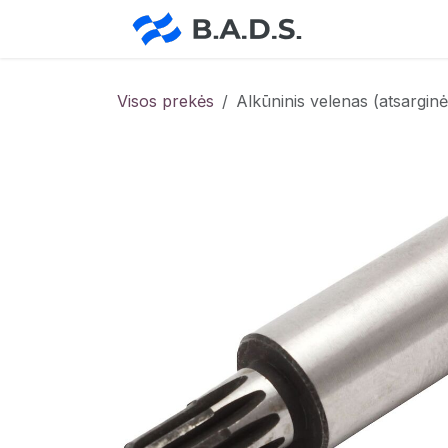
Skip to Content
Pradžia
Pa
Visos prekės
Alkūninis velenas (atsargin