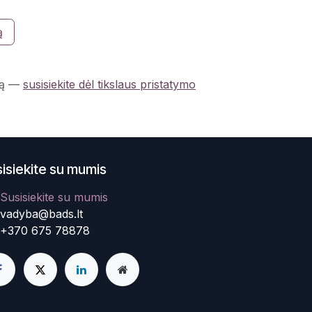
ą
ą
—
susisiekite dėl tikslaus pristatymo
isiekite su mumis
Susisiekite su mumis
vadyba@bads.lt
+370 675 78878