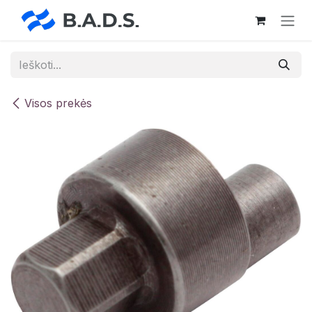
Skip to Content
Visos prekės