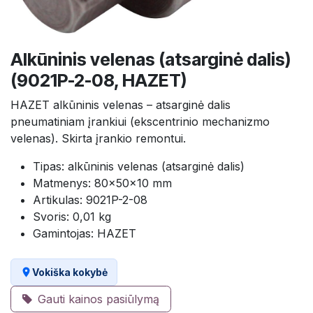
Alkūninis velenas (atsarginė dalis)
(9021P-2-08, HAZET)
HAZET alkūninis velenas – atsarginė dalis
pneumatiniam įrankiui (ekscentrinio mechanizmo
velenas). Skirta įrankio remontui.
Tipas: alkūninis velenas (atsarginė dalis)
Matmenys: 80×50×10 mm
Artikulas: 9021P-2-08
Svoris: 0,01 kg
Gamintojas: HAZET
Vokiška kokybė
Gauti kainos pasiūlymą