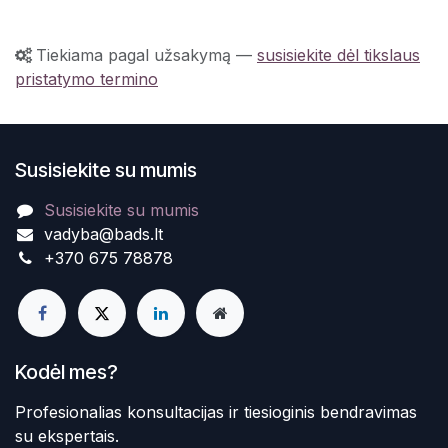
Tiekiama pagal užsakymą
—
susisiekite dėl tikslaus
pristatymo termino
Susisiekite su mumis
Susisiekite su mumis
vadyba@bads.lt
+370 675 78878
Kodėl mes?
Profesionalias konsultacijas ir tiesioginis bendravimas
su ekspertais.