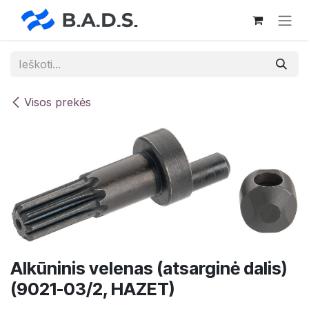
Skip to Content
Visos prekės
Alkūninis velenas (atsarginė dalis)
(9021-03/2, HAZET)