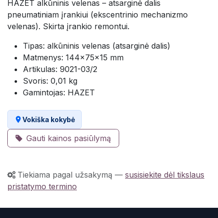
HAZET alkūninis velenas – atsarginė dalis
pneumatiniam įrankiui (ekscentrinio mechanizmo
velenas). Skirta įrankio remontui.
Tipas: alkūninis velenas (atsarginė dalis)
Matmenys: 144×75×15 mm
Artikulas: 9021-03/2
Svoris: 0,01 kg
Gamintojas: HAZET
Vokiška kokybė
Gauti kainos pasiūlymą
Tiekiama pagal užsakymą
—
susisiekite dėl tikslaus
pristatymo termino