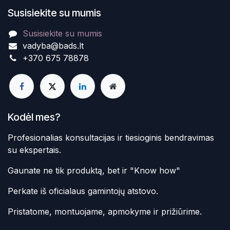
Susisiekite su mumis
Susisiekite su mumis
vadyba@bads.lt
+370 675 78878
Kodėl mes?
Profesionalias konsultacijas ir tiesioginis bendravimas
su ekspertais.
Gaunate ne tik produktą, bet ir "Know how"
Perkate iš oficialaus gamintojų atstovo.
Pristatome, montuojame, apmokyme ir prižiūrime.