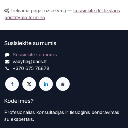
Tiekiama pagal užsakymą
—
susisiekite dėl tikslaus
pristatymo termino
Susisiekite su mumis
Susisiekite su mumis
vadyba@bads.lt
+370 675 78878
Kodėl mes?
Profesionalias konsultacijas ir tiesioginis bendravimas
su ekspertais.