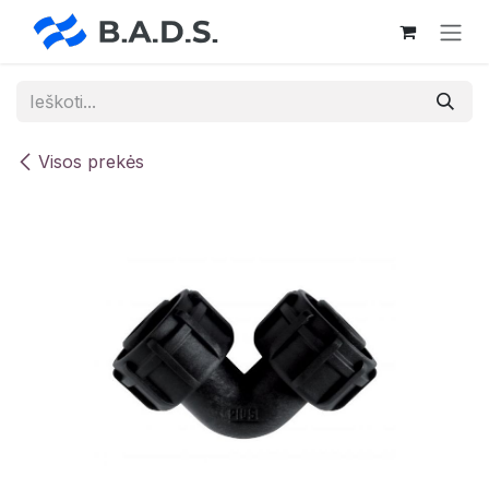
Skip to Content
Visos prekės