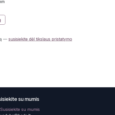
mm
ą
ą
—
susisiekite dėl tikslaus pristatymo
isiekite su mumis
Susisiekite su mumis