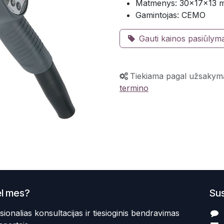
Matmenys: 30×17×13 
Gamintojas: CEMO
Gauti kainos pasiūlym
Tiekiama pagal užsakym
termino
l mes?
Sus
sionalias konsultacijas ir tiesioginis bendravimas