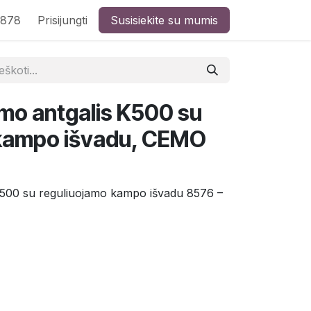
8878
Prisijungti
Susisiekite su mumis
mo antgalis K500 su
 kampo išvadu, CEMO
K500 su reguliuojamo kampo išvadu 8576 –