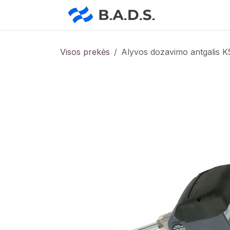
Skip to Content
Pradžia
Pa
Visos prekės
Alyvos dozavimo antgalis 