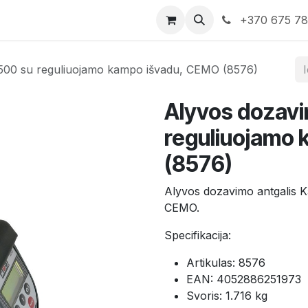
rduotuvė
Susisiekite su mumis
+370 675 7
K500 su reguliuojamo kampo išvadu, CEMO (8576)
Alyvos dozavi
reguliuojamo
(8576)
Alyvos dozavimo antgalis 
CEMO.
Specifikacija:
Artikulas: 8576
EAN: 4052886251973
Svoris: 1.716 kg