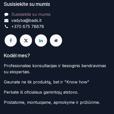
Susisiekite su mumis
Susisiekite su mumis
vadyba@bads.lt
+370 675 78878
Kodėl mes?
Profesionalias konsultacijas ir tiesioginis bendravimas
su ekspertais.
Gaunate ne tik produktą, bet ir "Know how"
Perkate iš oficialaus gamintojų atstovo.
Pristatome, montuojame, apmokyme ir prižiūrime.