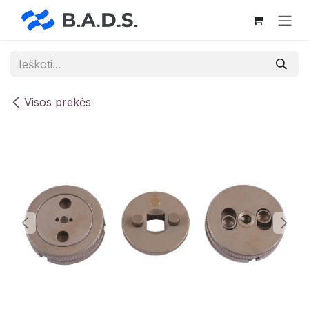
Skip to Content
Visos prekės