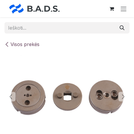
Skip to Content
Visos prekės