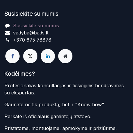
Susisiekite su mumis
Susisiekite su mumis
vadyba@bads.lt
+370 675 78878
Kodėl mes?
Profesionalias konsultacijas ir tiesioginis bendravimas
su ekspertais.
Gaunate ne tik produktą, bet ir "Know how"
Perkate iš oficialaus gamintojų atstovo.
Pristatome, montuojame, apmokyme ir prižiūrime.