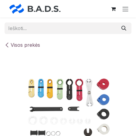
Skip to Content
Visos prekės