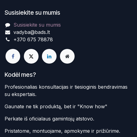
Susisiekite su mumis
Susisiekite su mumis
vadyba@bads.lt
+370 675 78878
Kodėl mes?
Profesionalias konsultacijas ir tiesioginis bendravimas
su ekspertais.
Gaunate ne tik produktą, bet ir "Know how"
Perkate iš oficialaus gamintojų atstovo.
Pristatome, montuojame, apmokyme ir prižiūrime.