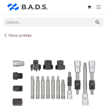
Skip to Content
Visos prekės