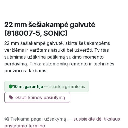
22 mm šešiakampė galvutė
(818007-5, SONIC)
22 mm šešiakampė galvutė, skirta šešiakampėms
veržlėms ir varžtams atsukti bei užveržti. Tvirtas
suėmimas užtikrina patikimą sukimo momento
perdavimą. Tinka automobilių remonto ir techninės
priežiūros darbams.
10 m. garantija
— suteikia gamintojas
Gauti kainos pasiūlymą
Tiekiama pagal užsakymą
—
susisiekite dėl tikslaus
pristatymo termino