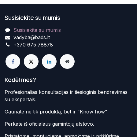
Susisiekite su mumis
Susisiekite su mumis
vadyba@bads.lt
+370 675 78878
Kodėl mes?
Profesionalias konsultacijas ir tiesioginis bendravimas
su ekspertais.
Gaunate ne tik produktą, bet ir "Know how"
Perkate iš oficialaus gamintojų atstovo.
Pristatome, montuojame, apmokyme ir prižiūrime.