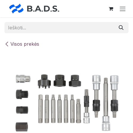
Skip to Content
Visos prekės