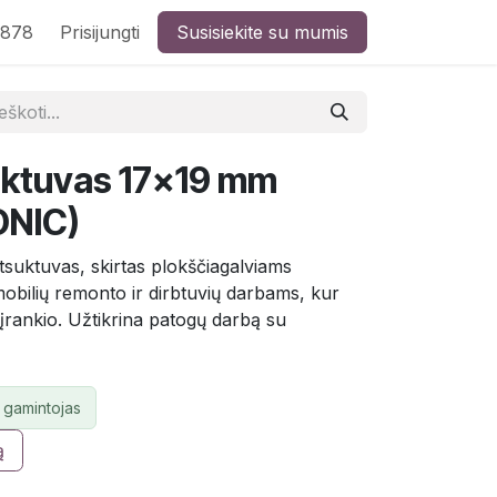
8878
Prisijungti
Susisiekite su mumis
uktuvas 17×19 mm
ONIC)
suktuvas, skirtas plokščiagalviams
obilių remonto ir dirbtuvių darbams, kur
 įrankio. Užtikrina patogų darbą su
 gamintojas
ą