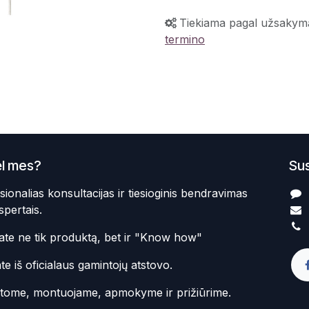
Tiekiama pagal užsakym
termino
l mes?
Sus
sionalias konsultacijas ir tiesioginis bendravimas
spertais.
te ne tik produktą, bet ir "Know how"
te iš oficialaus gamintojų atstovo.
atome, montuojame, apmokyme ir prižiūrime.