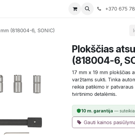
rduotuvė
Susisiekite su mumis
+370 675 7
9 mm (818004-6, SONIC)
Plokščias ats
(818004-6, S
17 mm x 19 mm plokščias at
varžtams sukti. Tinka autom
reikia patikimo ir patvaraus
tvirtinimo detalėmis.
10 m. garantija
— suteikia
Gauti kainos pasiūlym