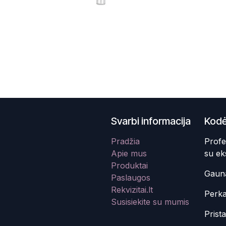
Svarbi informacija
Kodė
Pradžia
Profe
Apie mus
su ek
Produktai
Gauna
Paslaugos
Rekvizitai.lt
Perka
Susisiekite su mumis
Prist