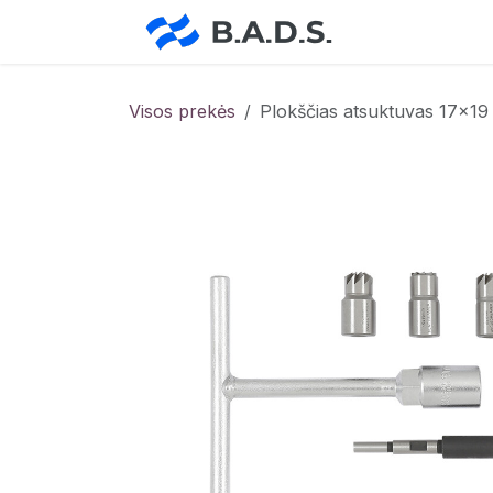
Skip to Content
Pradžia
Pa
Visos prekės
Plokščias atsuktuvas 17×1