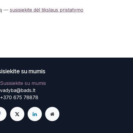
ą
—
susisiekite dėl tikslaus pristatymo
isiekite su mumis
Susisiekite su mumis
vadyba@bads.lt
+370 675 78878