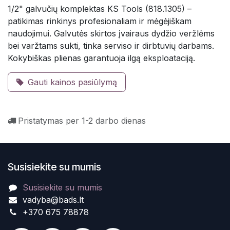
1/2" galvučių komplektas KS Tools (818.1305) –
patikimas rinkinys profesionaliam ir mėgėjiškam
naudojimui. Galvutės skirtos įvairaus dydžio veržlėms
bei varžtams sukti, tinka serviso ir dirbtuvių darbams.
Kokybiškas plienas garantuoja ilgą eksploataciją.
Gauti kainos pasiūlymą
Pristatymas per 1-2 darbo dienas
Susisiekite su mumis
Susisiekite su mumis
vadyba@bads.lt
+370 675 78878