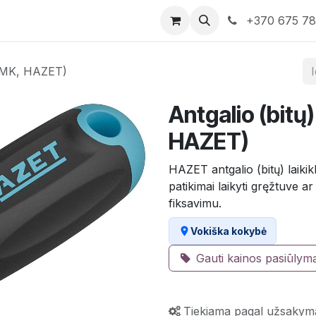
rduotuvė
Susisiekite su mumis
+370 675 7
11BMK, HAZET)
Antgalio (bitų)
HAZET)
HAZET antgalio (bitų) laikik
patikimai laikyti gręžtuve a
fiksavimu.
Vokiška kokybė
Gauti kainos pasiūlym
Tiekiama pagal užsakym