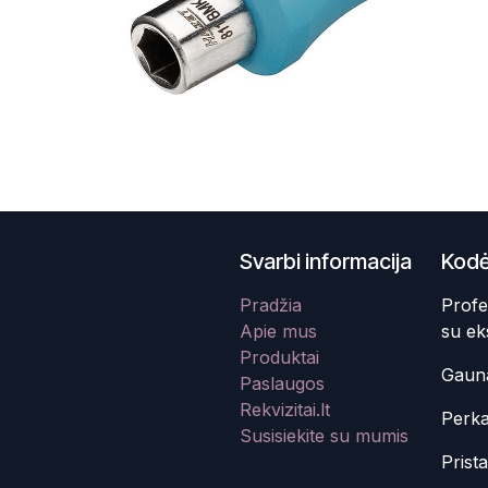
Svarbi informacija
Kodė
Pradžia
Profe
Apie mus
su ek
Produktai
Gauna
Paslaugos
Rekvizitai.lt
Perka
Susisiekite su mumis
Prist