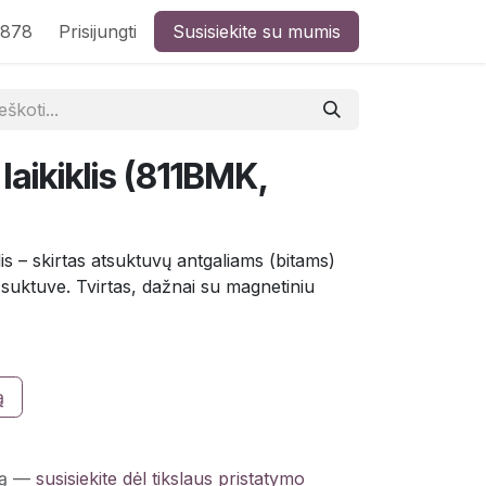
8878
Prisijungti
Susisiekite su mumis
 laikiklis (811BMK,
lis – skirtas atsuktuvų antgaliams (bitams)
r suktuve. Tvirtas, dažnai su magnetiniu
ą
ą
—
susisiekite dėl tikslaus pristatymo