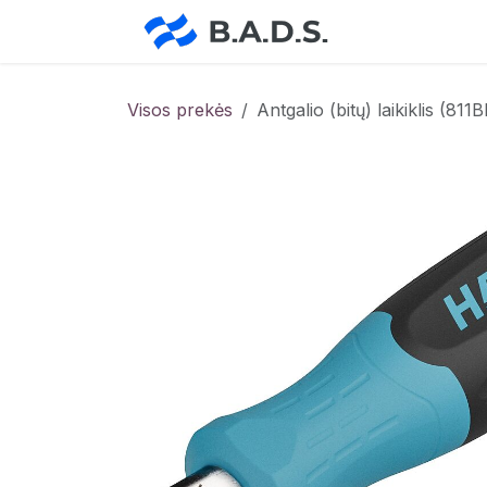
Skip to Content
Pradžia
Pa
Visos prekės
Antgalio (bitų) laikiklis (8