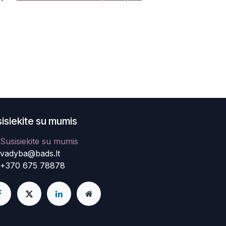
isiekite su mumis
Susisiekite su mumis
vadyba@bads.lt
+370 675 78878