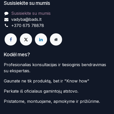
Susisiekite su mumis
Susisiekite su mumis
vadyba@bads.lt
+370 675 78878
Kodėl mes?
Profesionalias konsultacijas ir tiesioginis bendravimas
su ekspertais.
Gaunate ne tik produktą, bet ir "Know how"
Perkate iš oficialaus gamintojų atstovo.
Pristatome, montuojame, apmokyme ir prižiūrime.