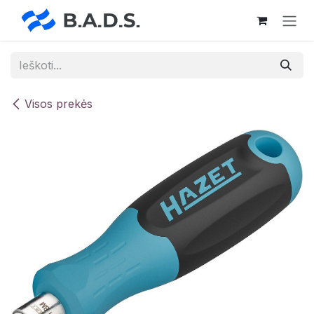
Skip to Content
Visos prekės