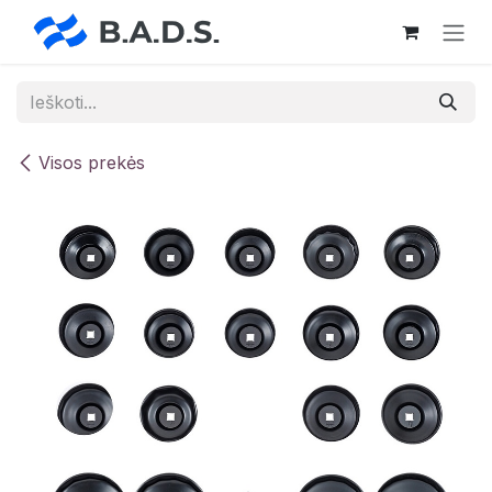
Skip to Content
Visos prekės