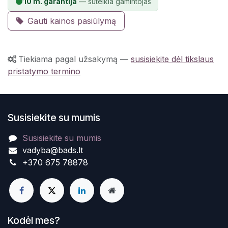
10 m. garantija
— suteikia gamintojas
Gauti kainos pasiūlymą
Tiekiama pagal užsakymą
—
susisiekite dėl tikslaus
pristatymo termino
Susisiekite su mumis
Susisiekite su mumis
vadyba@bads.lt
+370 675 78878
Kodėl mes?