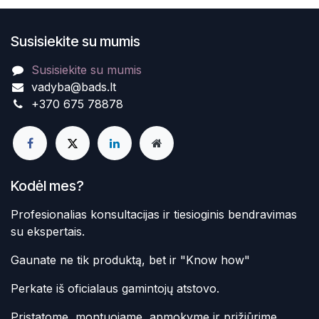
Susisiekite su mumis
Susisiekite su mumis
vadyba@bads.lt
+370 675 78878
Kodėl mes?
Profesionalias konsultacijas ir tiesioginis bendravimas
su ekspertais.
Gaunate ne tik produktą, bet ir "Know how"
Perkate iš oficialaus gamintojų atstovo.
Pristatome, montuojame, apmokyme ir prižiūrime.