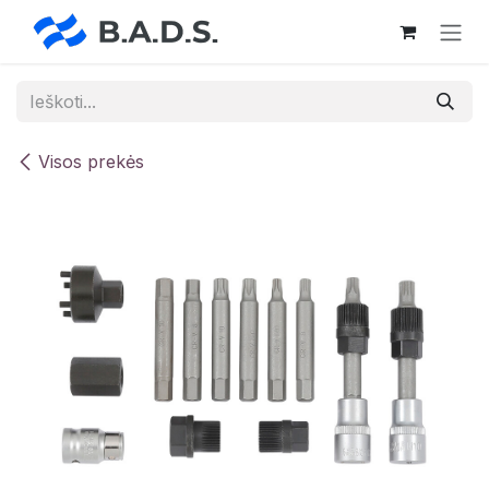
Skip to Content
Visos prekės