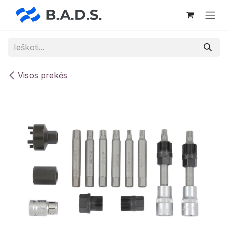
Skip to Content
Visos prekės