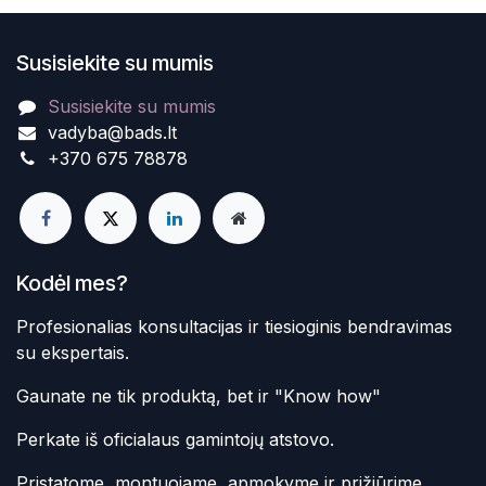
Susisiekite su mumis
Susisiekite su mumis
vadyba@bads.lt
+370 675 78878
Kodėl mes?
Profesionalias konsultacijas ir tiesioginis bendravimas
su ekspertais.
Gaunate ne tik produktą, bet ir "Know how"
Perkate iš oficialaus gamintojų atstovo.
Pristatome, montuojame, apmokyme ir prižiūrime.