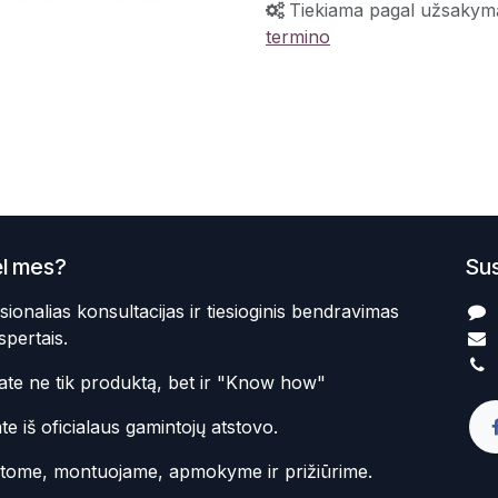
Tiekiama pagal užsakym
termino
l mes?
Sus
sionalias konsultacijas ir tiesioginis bendravimas
spertais.
te ne tik produktą, bet ir "Know how"
te iš oficialaus gamintojų atstovo.
atome, montuojame, apmokyme ir prižiūrime.