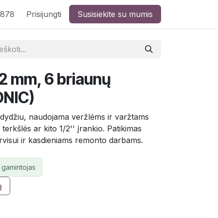
8878
Prisijungti
Susisiekite su mumis
12 mm, 6 briaunų
ONIC)
o dydžiu, naudojama veržlėms ir varžtams
 terkšlės ar kito 1/2'' įrankio. Patikimas
rvisui ir kasdieniams remonto darbams.
 gamintojas
ą