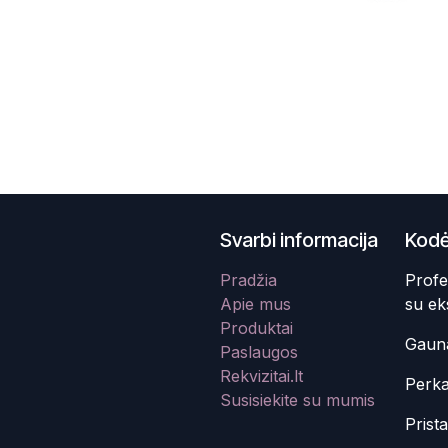
Svarbi informacija
Kodė
Pradžia
Profe
Apie mus
su ek
Produktai
Gauna
Paslaugos
Rekvizitai.lt
Perka
Susisiekite su mumis
Prist