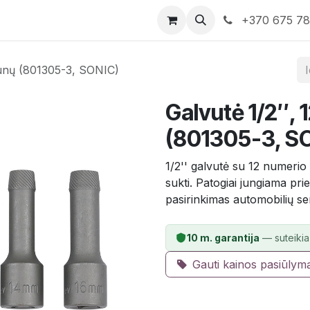
rduotuvė
Susisiekite su mumis
+370 675 7
aunų (801305-3, SONIC)
Galvutė 1/2″, 
(801305-3, S
1/2'' galvutė su 12 numeri
sukti. Patogiai jungiama prie
pasirinkimas automobilių se
10 m. garantija
— suteikia
Gauti kainos pasiūlym