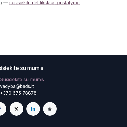
ą
—
susisiekite dėl tikslaus pristatymo
isiekite su mumis
Susisiekite su mumis
vadyba@bads.lt
+370 675 78878