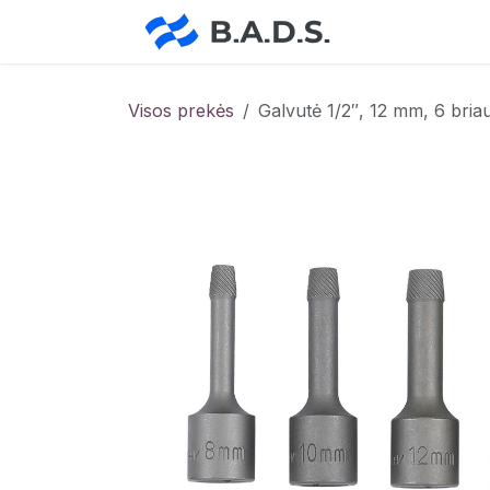
Skip to Content
Pradžia
Pa
Visos prekės
Galvutė 1/2″, 12 mm, 6 bri