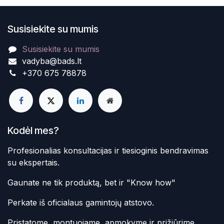
Susisiekite su mumis
Susisiekite su mumis
vadyba@bads.lt
+370 675 78878
Kodėl mes?
Profesionalias konsultacijas ir tiesioginis bendravimas
su ekspertais.
Gaunate ne tik produktą, bet ir "Know how"
Perkate iš oficialaus gamintojų atstovo.
Pristatome, montuojame, apmokyme ir prižiūrime.