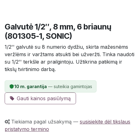
Galvutė 1/2″, 8 mm, 6 briaunų
(801305-1, SONIC)
1/2'' galvutė su 8 numerio dydžiu, skirta mažesnėms
veržlėms ir varžtams atsukti bei užveržti. Tinka naudoti
su 1/2'' terkšle ar prailgintoju. Užtikrina patikimą ir
tikslų tvirtinimo darbą.
10 m. garantija
— suteikia gamintojas
Gauti kainos pasiūlymą
Tiekiama pagal užsakymą
—
susisiekite dėl tikslaus
pristatymo termino