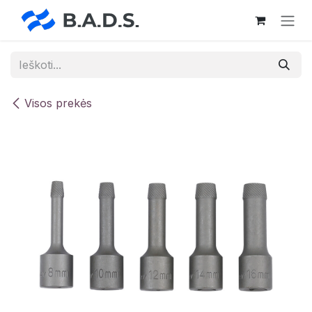
Skip to Content
Visos prekės