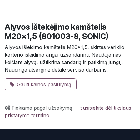
Alyvos ištekėjimo kamštelis
M20×1,5 (801003-8, SONIC)
Alyvos išleidimo kamštelis M20x1,5, skirtas variklio
karterio išleidimo angai užsandarinti. Naudojamas
keičiant alyvą, užtikrina sandarią ir patikimą jungtį.
Naudinga atsarginė detalė serviso darbams.
Gauti kainos pasiūlymą
Tiekiama pagal užsakymą
—
susisiekite dėl tikslaus
pristatymo termino