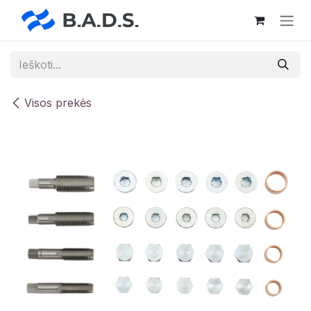
Skip to Content
Visos prekės