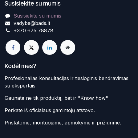
Susisiekite su mumis
Susisiekite su mumis
vadyba@bads.lt
+370 675 78878
Kodėl mes?
Profesionalias konsultacijas ir tiesioginis bendravimas
su ekspertais.
Gaunate ne tik produktą, bet ir "Know how"
Perkate iš oficialaus gamintojų atstovo.
Pristatome, montuojame, apmokyme ir prižiūrime.